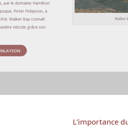
ns, par le domaine Hamilton
poque, Peter Finlayson, a
Walker 
côté. Walker Bay connaît
atière viticole grâce son
INLAYSON
L’importance
du