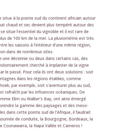
 situe à la pointe sud du continent africain autour
imat chaud et sec devient plus tempéré autour des
 se situe l’essentiel du vignoble et il est rare de
plus de 100 km de la mer. La pluviométrie est très
ntre les saisons à l’intérieur d’une même région,
ation dans de nombreux sites.
e une décennie ou deux dans certains cas, des
t volontairement cherché à implanter de la vigne
ar le passé. Pour cela ils ont deux solutions : soit
ontagnes dans les régions établies, comme
hoek, par exemple, soit s’aventurer plus au sud,
est rafraîchi par les influences océaniques. De
 comme Elim ou Walker’s Bay, ont ainsi émergé
rendre la gamme des paysages et des meso-
les dans cette pointe sud de l’Afrique, il faudrait
 journée de conduite, la Bourgogne, Bordeaux, la
le Coonawarra, la Napa Vallée et Carneros !