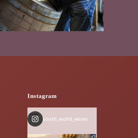
Instagram
south_world_wines