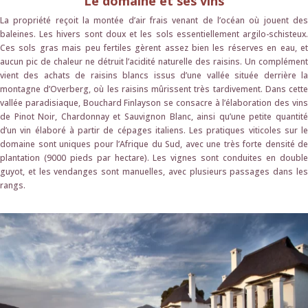
Le domaine et ses vins
La propriété reçoit la montée d’air frais venant de l’océan où jouent des
baleines. Les hivers sont doux et les sols essentiellement argilo-schisteux.
Ces sols gras mais peu fertiles gèrent assez bien les réserves en eau, et
aucun pic de chaleur ne détruit l’acidité naturelle des raisins. Un complément
vient des achats de raisins blancs issus d’une vallée située derrière la
montagne d’Overberg, où les raisins mûrissent très tardivement. Dans cette
vallée paradisiaque, Bouchard Finlayson se consacre à l’élaboration des vins
de Pinot Noir, Chardonnay et Sauvignon Blanc, ainsi qu’une petite quantité
d’un vin élaboré à partir de cépages italiens. Les pratiques viticoles sur le
domaine sont uniques pour l’Afrique du Sud, avec une très forte densité de
plantation (9000 pieds par hectare). Les vignes sont conduites en double
guyot, et les vendanges sont manuelles, avec plusieurs passages dans les
rangs.