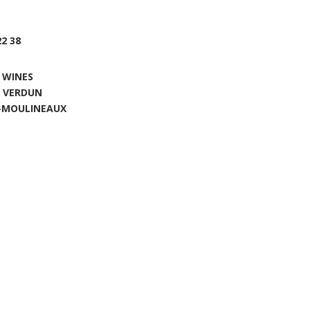
22 38
 WINES
E VERDUN
S-MOULINEAUX