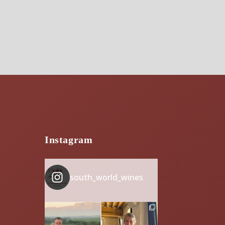
Instagram
south_world_wines