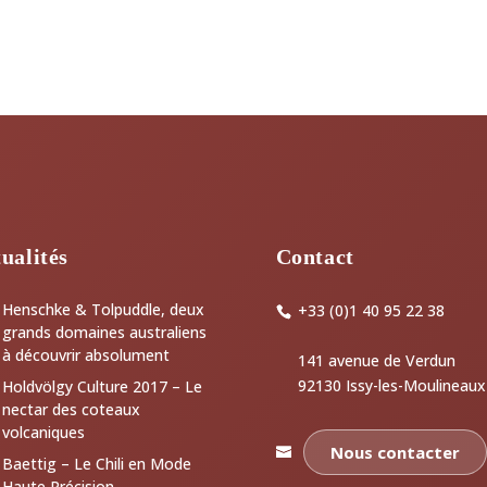
ualités
Contact
Henschke & Tolpuddle, deux
+33 (0)1 40 95 22 38
grands domaines australiens
à découvrir absolument
141 avenue de Verdun
92130 Issy-les-Moulineaux
Holdvölgy Culture 2017 – Le
nectar des coteaux
volcaniques
Nous contacter
Baettig – Le Chili en Mode
Haute Précision