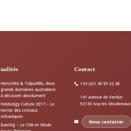
ualités
Contact
Henschke & Tolpuddle, deux
+33 (0)1 40 95 22 38
grands domaines australiens
à découvrir absolument
141 avenue de Verdun
92130 Issy-les-Moulineaux
Holdvölgy Culture 2017 – Le
nectar des coteaux
volcaniques
Nous contacter
Baettig – Le Chili en Mode
Haute Précision