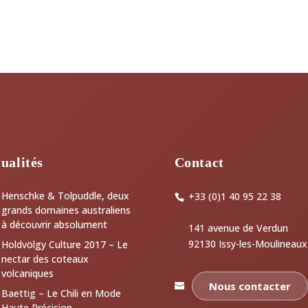
ualités
Contact
Henschke & Tolpuddle, deux
+33 (0)1 40 95 22 38
grands domaines australiens
à découvrir absolument
141 avenue de Verdun
92130 Issy-les-Moulineaux
Holdvölgy Culture 2017 – Le
nectar des coteaux
volcaniques
Nous contacter
Baettig – Le Chili en Mode
Haute Précision