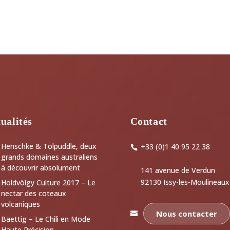
ualités
Contact
Henschke & Tolpuddle, deux
+33 (0)1 40 95 22 38
grands domaines australiens
à découvrir absolument
141 avenue de Verdun
92130 Issy-les-Moulineaux
Holdvölgy Culture 2017 – Le
nectar des coteaux
volcaniques
Nous contacter
Baettig – Le Chili en Mode
Haute Précision