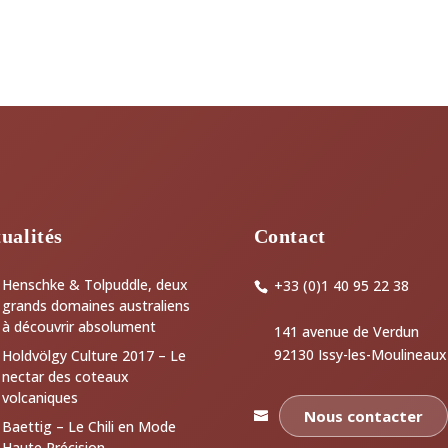
ualités
Contact
Henschke & Tolpuddle, deux
+33 (0)1 40 95 22 38
grands domaines australiens
à découvrir absolument
141 avenue de Verdun
92130 Issy-les-Moulineaux
Holdvölgy Culture 2017 – Le
nectar des coteaux
volcaniques
Nous contacter
Baettig – Le Chili en Mode
Haute Précision