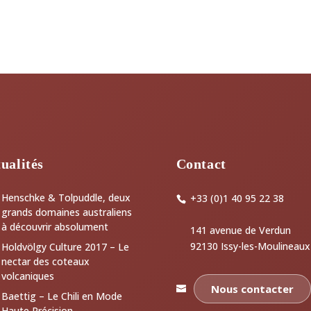
ualités
Contact
Henschke & Tolpuddle, deux
+33 (0)1 40 95 22 38
grands domaines australiens
à découvrir absolument
141 avenue de Verdun
92130 Issy-les-Moulineaux
Holdvölgy Culture 2017 – Le
nectar des coteaux
volcaniques
Nous contacter
Baettig – Le Chili en Mode
Haute Précision