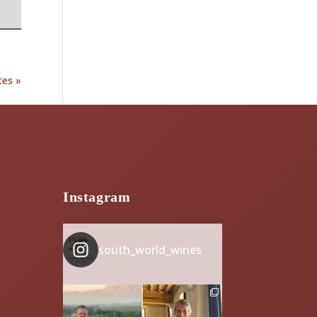
tes »
Instagram
south_world_wines