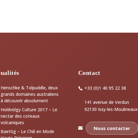
ualités
Contact
Henschke & Tolpuddle, deux
+33 (0)1 40 95 22 38
grands domaines australiens
à découvrir absolument
141 avenue de Verdun
92130 Issy-les-Moulineaux
Holdvölgy Culture 2017 – Le
nectar des coteaux
volcaniques
Nous contacter
Baettig – Le Chili en Mode
Haute Précision