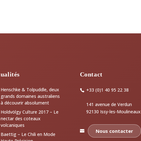
ualités
Contact
Henschke & Tolpuddle, deux
+33 (0)1 40 95 22 38
grands domaines australiens
à découvrir absolument
141 avenue de Verdun
92130 Issy-les-Moulineaux
Holdvölgy Culture 2017 – Le
nectar des coteaux
volcaniques
Nous contacter
Baettig – Le Chili en Mode
Haute Précision