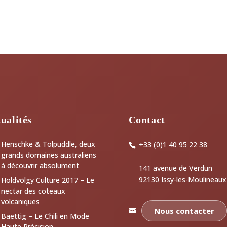
ualités
Contact
Henschke & Tolpuddle, deux
+33 (0)1 40 95 22 38
grands domaines australiens
à découvrir absolument
141 avenue de Verdun
92130 Issy-les-Moulineaux
Holdvölgy Culture 2017 – Le
nectar des coteaux
volcaniques
Nous contacter
Baettig – Le Chili en Mode
Haute Précision