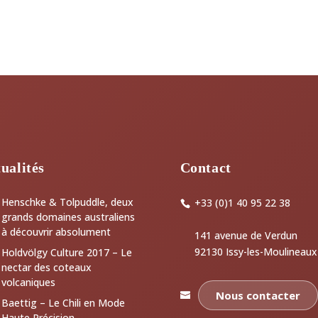
ualités
Contact
Henschke & Tolpuddle, deux
+33 (0)1 40 95 22 38
grands domaines australiens
à découvrir absolument
141 avenue de Verdun
92130 Issy-les-Moulineaux
Holdvölgy Culture 2017 – Le
nectar des coteaux
volcaniques
Nous contacter
Baettig – Le Chili en Mode
Haute Précision