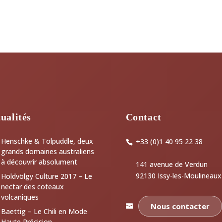
ualités
Contact
Henschke & Tolpuddle, deux
+33 (0)1 40 95 22 38
grands domaines australiens
à découvrir absolument
141 avenue de Verdun
92130 Issy-les-Moulineaux
Holdvölgy Culture 2017 – Le
nectar des coteaux
volcaniques
Nous contacter
Baettig – Le Chili en Mode
Haute Précision