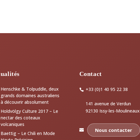
ualités
Contact
Henschke & Tolpuddle, deux
+33 (0)1 40 95 22 38
grands domaines australiens
à découvrir absolument
141 avenue de Verdun
92130 Issy-les-Moulineaux
Holdvölgy Culture 2017 – Le
nectar des coteaux
volcaniques
Nous contacter
Baettig – Le Chili en Mode
Haute Précision