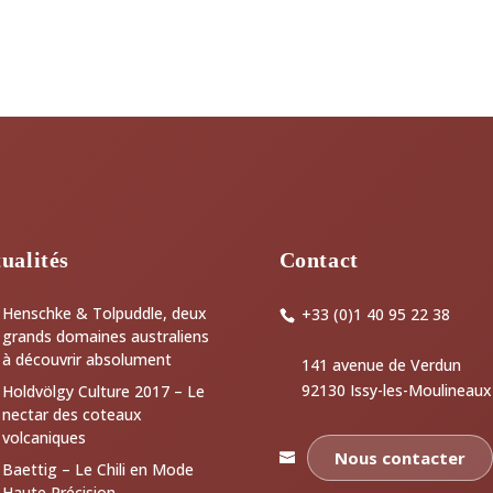
ualités
Contact
Henschke & Tolpuddle, deux
+33 (0)1 40 95 22 38
grands domaines australiens
à découvrir absolument
141 avenue de Verdun
92130 Issy-les-Moulineaux
Holdvölgy Culture 2017 – Le
nectar des coteaux
volcaniques
Nous contacter
Baettig – Le Chili en Mode
Haute Précision