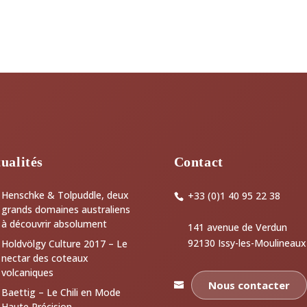
ualités
Contact
Henschke & Tolpuddle, deux
+33 (0)1 40 95 22 38
grands domaines australiens
à découvrir absolument
141 avenue de Verdun
92130 Issy-les-Moulineaux
Holdvölgy Culture 2017 – Le
nectar des coteaux
volcaniques
Nous contacter
Baettig – Le Chili en Mode
Haute Précision