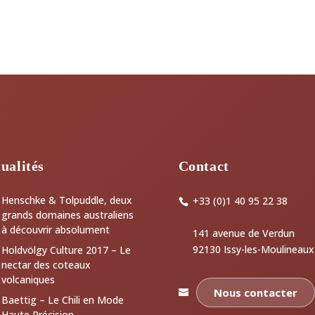
ualités
Contact
Henschke & Tolpuddle, deux
+33 (0)1 40 95 22 38
grands domaines australiens
à découvrir absolument
141 avenue de Verdun
92130 Issy-les-Moulineaux
Holdvölgy Culture 2017 – Le
nectar des coteaux
volcaniques
Nous contacter
Baettig – Le Chili en Mode
Haute Précision