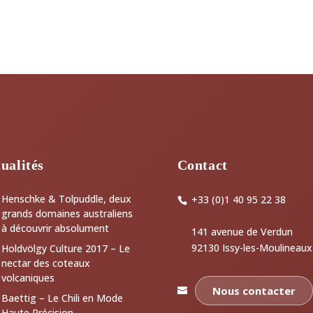
ualités
Contact
Henschke & Tolpuddle, deux
+33 (0)1 40 95 22 38
grands domaines australiens
à découvrir absolument
141 avenue de Verdun
92130 Issy-les-Moulineaux
Holdvölgy Culture 2017 – Le
nectar des coteaux
volcaniques
Nous contacter
Baettig – Le Chili en Mode
Haute Précision