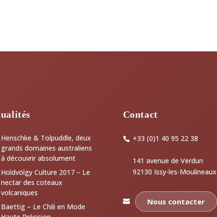
ualités
Contact
Henschke & Tolpuddle, deux
+33 (0)1 40 95 22 38
grands domaines australiens
à découvrir absolument
141 avenue de Verdun
92130 Issy-les-Moulineaux
Holdvölgy Culture 2017 – Le
nectar des coteaux
volcaniques
Nous contacter
Baettig – Le Chili en Mode
Haute Précision