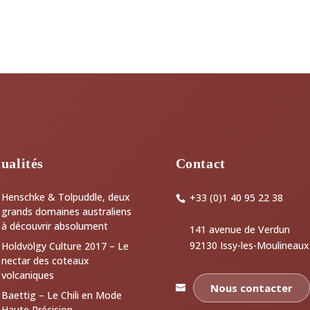
ualités
Contact
Henschke & Tolpuddle, deux
+33 (0)1 40 95 22 38
grands domaines australiens
à découvrir absolument
141 avenue de Verdun
92130 Issy-les-Moulineaux
Holdvölgy Culture 2017 – Le
nectar des coteaux
volcaniques
Nous contacter
Baettig – Le Chili en Mode
Haute Précision