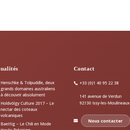
ualités
Contact
Henschke & Tolpuddle, deux
+33 (0)1 40 95 22 38
grands domaines australiens
à découvrir absolument
141 avenue de Verdun
92130 Issy-les-Moulineaux
Holdvölgy Culture 2017 – Le
nectar des coteaux
volcaniques
Nous contacter
Baettig – Le Chili en Mode
Haute Précision