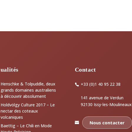
ualités
Contact
Henschke & Tolpuddle, deux
+33 (0)1 40 95 22 38
grands domaines australiens
à découvrir absolument
141 avenue de Verdun
92130 Issy-les-Moulineaux
Holdvölgy Culture 2017 – Le
nectar des coteaux
volcaniques
Nous contacter
Baettig – Le Chili en Mode
Haute Précision